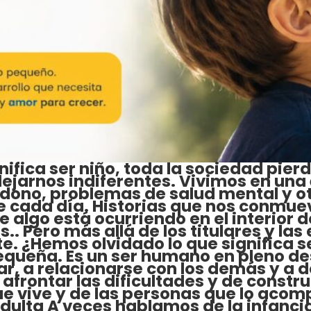
ifica ser niño, toda la sociedad pierd
jarnos indiferentes. Vivimos en una é
ndono, problemas de salud mental y o
se cada día. Historias que nos conmue
 algo está ocurriendo en el interior 
. Pero más allá de los titulares y las
 ¿Hemos olvidado lo que significa se
ueña. Es un ser humano en pleno desa
r, a relacionarse con los demás y a 
frontar las dificultades y de constru
ue vive y de las personas que lo acom
adulta A veces hablamos de la infanc