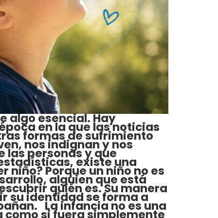
e algo esencial. Hay
poca en la que las noticias
tras formas de sufrimiento
ven, nos indignan y nos
de las personas y que
 estadísticas, existe una
r niño? Porque un niño no es
rrollo, alguien que está
descubrir quién es. Su manera
ir su identidad se forma a
pañan. La infancia no es una
ia como si fuera simplemente