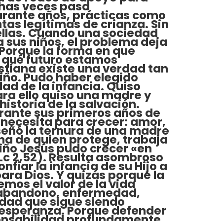
chas veces pasa
Durante años, prácticas como
tas legítimas de crianza. Sin
ellas. Cuando una sociedad
 sus niños, el problema deja
 Porque la forma en que
 qué futuro estamos
istiana existe una verdad tan
iño. Pudo haber elegido
ad de la infancia. Quiso
ara ello quiso una madre y
historia de la salvación.
urante sus primeros años de
 necesita para crecer: amor,
nseñó la ternura de una madre
na de quien protege, trabaja
iño Jesús pudo crecer «en
(Lc 2,52). Resulta asombroso
nfiar la infancia de su Hijo a
ara Dios. Y quizás porque la
os el valor de la vida
, abandono, enfermedad,
rdad que sigue siendo
n esperanza. Porque defender
sponsabilidad profundamente