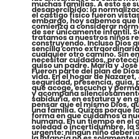
muchas familias. A esto se
desapercibido: la normalizac
el castigo físico fueron vis
embargo, hoy sabemos que la
comienza a considerar norma
de ser únicamente infantil. 
tratamos a nuestros niños r
construyendo. Incluso Dios q
sencilla como extraordinaria
cualquier otro camino. Sin e
necesitar cuidados, protecci
quiso un padre. María y José 
Fueron parte del plan de Di
vida. En el hogar de Nazaret
seguridad, presencia, guía, 
que acoge, escucha y permane
y acompaña silenciosamente.
sabiduría, en estatura y en 
pensar que el mismo Dios, que
una familia. Quizás porque l
forma en que cuidamos a nue
humana. En un tiempo en el 
soledad o incertidumbre, la
urgente: ningún niño debería
la infancia no es solamente