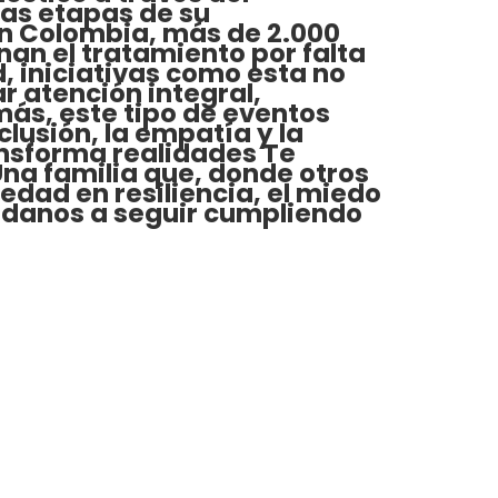
as etapas de su
 En Colombia, más de 2.000
an el tratamiento por falta
, iniciativas como esta no
r atención integral,
más, este tipo de eventos
clusión, la empatía y la
ansforma realidades Te
Una familia que, donde otros
edad en resiliencia, el miedo
yúdanos a seguir cumpliendo