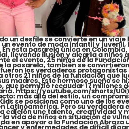
o un desfile se convierte en un viaje
o un evento de moda infantil y juvenil
En esta pasarela única en Colombia, 
l, llevando ilusión y alegría a niño
te el evento, 25 niños de la Fundació
 la pasarela, también se convirtieron
os fueron los verdaderos protagonista
 otros 21 niños de la fundación que l
sus madres. Este hermoso sueño se hiz
, que permitió recaudar 17 millones d
idaria. https://youtube.com/shorts/U
to: más allá del estilo, un compromis
ids se posiciona como uno de los ev
 en Latinoamérica. Pero su verdadera 
da edición une talento, creatividad y
a vida de niños en situación de vuln
ada en apoyar a la Fundación Abraza 
ncer y enfermedades de difícil diagn