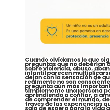
Cuando olvidamos lo que sign
preguntas que no deberían de
sobre violencia, abuso, aba
infantil parecen multiplicar
dejan con la sensación de que
realmente no son conscientes.
pregunta aún más importante.
simplemente una persona peq
aprendiendo a confiar, a ama
de comprender el mundo, de a
través de las experiencias q
sala de espera para la vida 