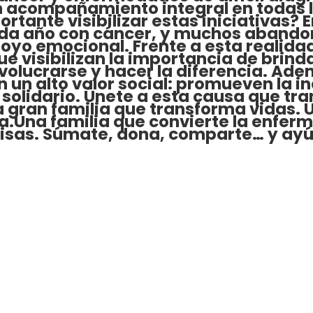
 acompañamiento integral en todas l
ortante visibilizar estas iniciativas?
da año con cáncer, y muchos abandon
poyo emocional. Frente a esta realidad
e visibilizan la importancia de brinda
nvolucrarse y hacer la diferencia. Ade
un alto valor social: promueven la in
solidario. Únete a esta causa que tr
a gran familia que transforma vidas. 
za.Una familia que convierte la enferm
onrisas. Súmate, dona, comparte… y a