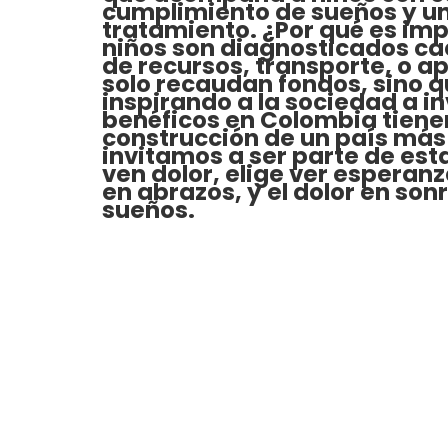
cumplimiento de sueños y un
tratamiento. ¿Por qué es imp
niños son diagnosticados ca
de recursos, transporte, o a
solo recaudan fondos, sino qu
inspirando a la sociedad a i
benéficos en Colombia tienen 
construcción de un país más 
invitamos a ser parte de est
ven dolor, elige ver esperan
en abrazos, y el dolor en s
sueños.