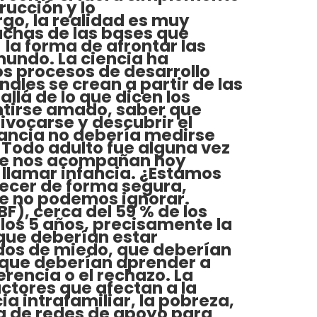
rucción y lo
o, la realidad es muy
uchas de las bases que
la forma de afrontar las
mundo. La ciencia ha
s procesos de desarrollo
ales se crean a partir de las
allá de lo que dicen los
ntirse amado, saber que
ivocarse y descubrir el
nfancia no debería medirse
 Todo adulto fue alguna vez
 que nos acompañan hoy
llamar infancia. ¿Estamos
recer de forma segura,
que no podemos ignorar.
F), cerca del 59 % de los
 los 5 años, precisamente la
que deberían estar
dos de miedo, que deberían
 que deberían aprender a
rencia o el rechazo. La
ctores que afectan a la
a intrafamiliar, la pobreza,
cia de redes de apoyo para