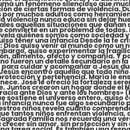
 suma un fenómeno silencioso que mu
ión de ciertas formas de violencia. 
tas por muchos adultos como herramien
 violencia nunca educa sin dejar hu
les aquellas situaciones que dañan a
Se convierte en un problema de todos.
evela quiénes somos como sociedad y
uiso tener una infancia Desde la fe cr
: Dios quiso venir al mundo como un n
mbargo, quiso experimentar la fragilid
ón, alimento, afecto y compañía. Y p
no fueron un detalle secundario en la 
os para cuidar y acompañar a Jesús d
, Jesús encontró aquello que todo niño
protección y pertenencia. María le e
ce. José le ofreció la fortaleza sere
 Juntos crearon un hogar donde el N
gracia ante Dios y ante los hombres» 
 sostiene el universo entero, quiso co
a infancia nunca fue algo secundario p
stros niños revela cuánto comprendem
que tantos niños enfrentan violencia
 Sagrada Familia nos recuerda una ve
 crecer sin amor, sin protección y si
 una tarea social. Es también una re