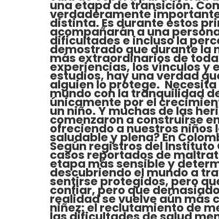
una etapa de transición. Como
verdaderamente importante 
distinta. Es durante estos 
acompañarán a una persona d
dificultades e incluso la pe
demostrado que durante la n
más extraordinarios de toda 
experiencias, los vínculos y 
estudios, hay una verdad qu
alguien lo protege. Necesita
mundo con la tranquilidad de
únicamente por el crecimient
un niño. Y muchas de las he
comenzaron a construirse en
ofreciendo a nuestros niños 
saludable y plena? En Colomb
Según registros del Instituto
casos reportados de maltrato 
etapa más sensible y determ
descubriendo el mundo a tra
sentirse protegidos, pero q
confiar, pero que demasiado 
realidad se vuelve aún más 
niñez: el reclutamiento de m
las dificultades de salud men