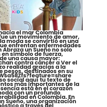
 hacia el mar Colombia
, fue un movimiento de amor,
la moda se convirtió en una
s que enfrentan enfermedades
n Abraza un Sueño no solo
 en símbolo de fuerza,
s de una causa mayor:
uchan contra cáncer a Ver el
o realidad gracias a la
e pesos, destinados en su
0iWsa58Zfs?feature=share
o social aquí tu texto de
entos más importantes de la
esencia está en el corazón
 moda con un profundo
erabilidad en Colombia. En
un Sueño, una organización
óstico a través del