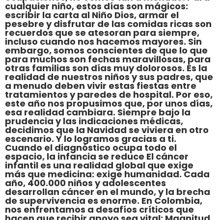
cualquier niño, estos días son mágicos:
escribir la carta al Niño Dios, armar el
pesebre y disfrutar de las comidas ricas son
recuerdos que se atesoran para siempre,
incluso cuando nos hacemos mayores. Sin
embargo, somos conscientes de que lo que
para muchos son fechas maravillosas, para
otras familias son días muy dolorosos. Es la
realidad de nuestros niños y sus padres, que
a menudo deben vivir estas fiestas entre
tratamientos y paredes de hospital. Por eso,
este año nos propusimos que, por unos días,
esa realidad cambiara. Siempre bajo la
prudencia y las indicaciones médicas,
decidimos que la Navidad se viviera en otro
escenario. Y lo logramos gracias a ti.
Cuando el diagnóstico ocupa todo el
espacio, la infancia se reduce El cáncer
infantil es una realidad global que exige
más que medicina: exige humanidad. Cada
año, 400.000 niños y adolescentes
desarrollan cáncer en el mundo, y la brecha
de supervivencia es enorme. En Colombia,
nos enfrentamos a desafíos críticos que
hacen que recibir apoyo sea vital: Magnitud