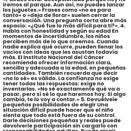
iremos al parque. Aun así, no puedes lanzar
los juguetes.» Frases como «no es para
tanto» o «deja de llorar» suelen cerrar la
conversación. Una pregunta corta abre más
espacio: «¿Qué fue lo más difícil para ti?». 4.
Habla con honestidad y según su edad En
momentos de incertidumbre, los niños
perciben más de lo que creemos. Cuando
nadie explica qué ocurre, pueden llenar los
vacíos con ideas que les asustan todavía
más. El Instituto Nacional del Cáncer
recomienda ofrecer información clara,
sencilla y adecuada a la edad, en pequeñas
cantidades. También recuerda que decir
«no lo sé» es válido. La confianza no exige
tener todas las respuestas; exige no
inventarlas. «No sé exactamente qué va a
pasar, pero sí sé lo que haremos hoy. Si algo
cambia, te lo voy a contar.» 5. Devuélvele
pequeñas posibilidades de elegir Una
situación difícil puede hacer que el niño
sienta que todo está fuera de su control.
Darle decisiones pequeñas y reales puede
devolverle participación sin cargarlo con
responsabilidades adultas. Puede elegir