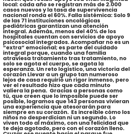
local: cada año se registran más de 2.000
casos nuevos y la tasa de supervivencia
nacional ronda el 60%. Falla sistémica: Solo 9
de las 71 instituciones oncológicas
pediátricas garantizan una atención
integral. Además, menos del 40% de los
hospitales cuentan con servicios de apoyo
psicosocial integrados. Acompañar no es un
“extra” emocional; es parte del cuidado
integral porque, cuando una familia
atraviesa tratamiento tras tratamiento, no
solo se agota el cuerpo, se agota la
esperanza. Un reto logístico, una victoria del
corazón Llevar a un grupo tan numeroso
lejos de casa requirió un rigor inmenso, pero
ver el resultado hizo que cada minuto
valiera la pena. Gracias a personas como
tú, que creen que lo imposible puede ser
posible, logramos que 143 personas vivieran
una experiencia que atesorarán para
siempre en su corazón. Es increíble cómo los
niños no desperdician ni un segundo. Lo
viven todo al máximo, con una felicidad que
te deja agotado, pero con el corazón lleno.
Cruzar ese puente hacia el parque fue