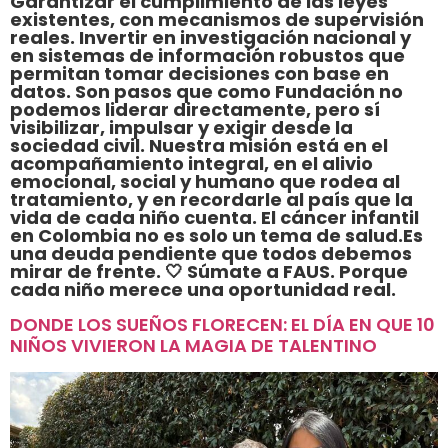
Garantizar el cumplimiento de las leyes
existentes, con mecanismos de supervisión
reales. Invertir en investigación nacional y
en sistemas de información robustos que
permitan tomar decisiones con base en
datos. Son pasos que como Fundación no
podemos liderar directamente, pero sí
visibilizar, impulsar y exigir desde la
sociedad civil. Nuestra misión está en el
acompañamiento integral, en el alivio
emocional, social y humano que rodea al
tratamiento, y en recordarle al país que la
vida de cada niño cuenta. El cáncer infantil
en Colombia no es solo un tema de salud.Es
una deuda pendiente que todos debemos
mirar de frente. 🤍 Súmate a FAUS. Porque
cada niño merece una oportunidad real.
DONDE LOS SUEÑOS FLORECEN: EL DÍA EN QUE 10
NIÑOS VIVIERON LA MAGIA DE TALENTINO