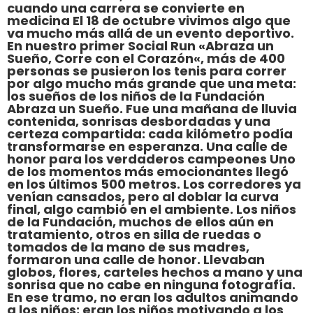
cuando una carrera se convierte en
medicina El 18 de octubre vivimos algo que
va mucho más allá de un evento deportivo.
En nuestro primer Social Run «Abraza un
Sueño, Corre con el Corazón«, más de 400
personas se pusieron los tenis para correr
por algo mucho más grande que una meta:
los sueños de los niños de la Fundación
Abraza un Sueño. Fue una mañana de lluvia
contenida, sonrisas desbordadas y una
certeza compartida: cada kilómetro podía
transformarse en esperanza. Una calle de
honor para los verdaderos campeones Uno
de los momentos más emocionantes llegó
en los últimos 500 metros. Los corredores ya
venían cansados, pero al doblar la curva
final, algo cambió en el ambiente. Los niños
de la Fundación, muchos de ellos aún en
tratamiento, otros en silla de ruedas o
tomados de la mano de sus madres,
formaron una calle de honor. Llevaban
globos, flores, carteles hechos a mano y una
sonrisa que no cabe en ninguna fotografía.
En ese tramo, no eran los adultos animando
a los niños; eran los niños motivando a los