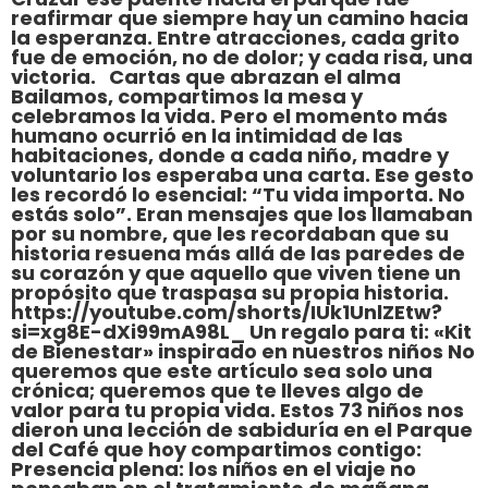
reafirmar que siempre hay un camino hacia
la esperanza. Entre atracciones, cada grito
fue de emoción, no de dolor; y cada risa, una
victoria. Cartas que abrazan el alma
Bailamos, compartimos la mesa y
celebramos la vida. Pero el momento más
humano ocurrió en la intimidad de las
habitaciones, donde a cada niño, madre y
voluntario los esperaba una carta. Ese gesto
les recordó lo esencial: “Tu vida importa. No
estás solo”. Eran mensajes que los llamaban
por su nombre, que les recordaban que su
historia resuena más allá de las paredes de
su corazón y que aquello que viven tiene un
propósito que traspasa su propia historia.
https://youtube.com/shorts/IUk1UnlZEtw?
si=xg8E-dXi99mA98L_ Un regalo para ti: «Kit
de Bienestar» inspirado en nuestros niños No
queremos que este artículo sea solo una
crónica; queremos que te lleves algo de
valor para tu propia vida. Estos 73 niños nos
dieron una lección de sabiduría en el Parque
del Café que hoy compartimos contigo:
Presencia plena: los niños en el viaje no