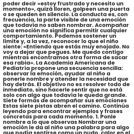
poder decir «estoy frustrado y necesito un
momento», quizá lloren, golpeen una puerta
o se queden en silencio. La conducta es, con
frecuencia, la parte visible de una emoción
que todavía no saben nombrar. Acompañar
una emoción no significa permitir cualquier
comportamiento. Podemos sostener un
límite y, a la vez, reconocer lo que el niño
siente: «Entiendo que estás muy enojado. No
voy a dejar que pegues. Me quedo contigo
mientras encontramos otra forma de sacar
esa rabia». La Academia Americana de
Pediatría propone una secuencia sencilla:
observar la emoción, ayudar al niño a
ponerle nombre y atender la necesidad que
hay detrás. El objetivo no es resolver todo de
inmediato, sino hacerle sentir que no está
solo con algo que todavía le queda grande.
Siete formas de acompañar sus emociones
Estas siete pistas abren el camino. Continúa
leyendo para encontrar ejemplos y frases
concretas para cada momento. 1. Ponle
nombre a lo que observas Nombrar una
emoción le da al niño una palabra para algo
que podía sentirse como un nudo, calor en el