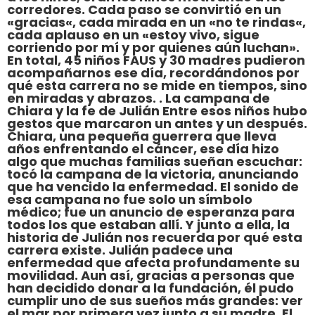
corredores. Cada paso se convirtió en un
«gracias«, cada mirada en un «no te rindas«,
cada aplauso en un «estoy vivo, sigue
corriendo por mí y por quienes aún luchan».
En total, 45 niños FAUS y 30 madres pudieron
acompañarnos ese día, recordándonos por
qué esta carrera no se mide en tiempos, sino
en miradas y abrazos. . La campana de
Chiara y la fe de Julián Entre esos niños hubo
gestos que marcaron un antes y un después.
Chiara, una pequeña guerrera que lleva
años enfrentando el cáncer, ese día hizo
algo que muchas familias sueñan escuchar:
tocó la campana de la victoria, anunciando
que ha vencido la enfermedad. El sonido de
esa campana no fue solo un símbolo
médico; fue un anuncio de esperanza para
todos los que estaban allí. Y junto a ella, la
historia de Julián nos recuerda por qué esta
carrera existe. Julián padece una
enfermedad que afecta profundamente su
movilidad. Aun así, gracias a personas que
han decidido donar a la fundación, él pudo
cumplir uno de sus sueños más grandes: ver
el mar por primera vez junto a su madre. El