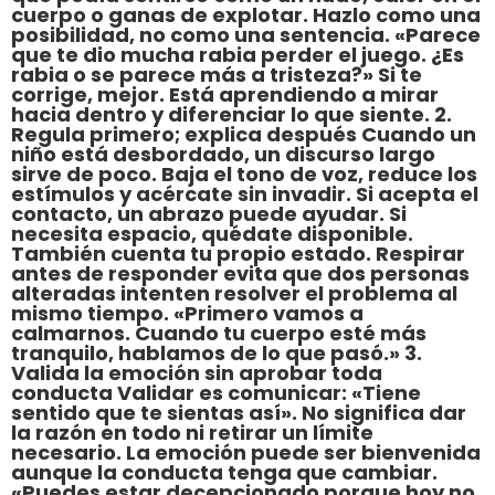
cuerpo o ganas de explotar. Hazlo como una
posibilidad, no como una sentencia. «Parece
que te dio mucha rabia perder el juego. ¿Es
rabia o se parece más a tristeza?» Si te
corrige, mejor. Está aprendiendo a mirar
hacia dentro y diferenciar lo que siente. 2.
Regula primero; explica después Cuando un
niño está desbordado, un discurso largo
sirve de poco. Baja el tono de voz, reduce los
estímulos y acércate sin invadir. Si acepta el
contacto, un abrazo puede ayudar. Si
necesita espacio, quédate disponible.
También cuenta tu propio estado. Respirar
antes de responder evita que dos personas
alteradas intenten resolver el problema al
mismo tiempo. «Primero vamos a
calmarnos. Cuando tu cuerpo esté más
tranquilo, hablamos de lo que pasó.» 3.
Valida la emoción sin aprobar toda
conducta Validar es comunicar: «Tiene
sentido que te sientas así». No significa dar
la razón en todo ni retirar un límite
necesario. La emoción puede ser bienvenida
aunque la conducta tenga que cambiar.
«Puedes estar decepcionado porque hoy no