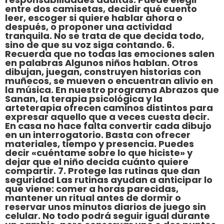
entre dos camisetas, decidir qué cuento
leer, escoger si quiere hablar ahora o
después, o proponer una actividad
tranquila. No se trata de que decida todo,
sino de que su voz siga contando. 6.
Recuerda que no todas las emociones salen
en palabras Algunos niños hablan. Otros
dibujan, juegan, construyen historias con
muñecos, se mueven o encuentran alivio en
la música. En nuestro programa Abrazos que
Sanan, la terapia psicológica y la
arteterapia ofrecen caminos distintos para
expresar aquello que a veces cuesta decir.
En casa no hace falta convertir cada dibujo
en un interrogatorio. Basta con ofrecer
materiales, tiempo y presencia. Puedes
decir «cuéntame sobre lo que hiciste» y
dejar que el niño decida cuánto quiere
compartir. 7. Protege las rutinas que dan
seguridad Las rutinas ayudan a anticipar lo
que viene: comer a horas parecidas,
mantener un ritual antes de dormir o
reservar unos minutos diarios de juego sin
celular. No todo podrá seguir igual durante