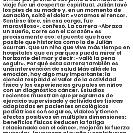
viaje fue un despertar espiritual. Julián lavó
los pies de su madre y, en un momento de
sanación, soltó el dolor: «Votamos el rencor.
Sentirse libre, sin esa carga, fue
maravilloso», confesó. La carrera «Abraza
un Sueño, Corre con el Corazón» es
precisamente eso: el puente que hace
posible que historias como la de Julián
ocurran. Que un niño que vive más tiempo en
hospitales que en parques pueda mirar el
horizonte del mar y decir: «valió la pena
seguir». Por qué esta carrera también es
una intervención de salud Más allá de la
emoción, hay algo muy importante: la
ciencia respalda el valor de la actividad
física y las experiencias grupales en niños
con un diagnóstico cáncer. Estudios
recientes muestran que programas de
ejercicio supervisado y actividades físicas
adaptadas en pacientes oncológicos
pediátricos son seguros, viables y tienen
efectos positivos en múltiples dimensiones:
beneficios físicos Reducen la fatiga
relacionada con el cáncer, mejoran la fuerza
muscular, favorecen el sueño y contribuyen