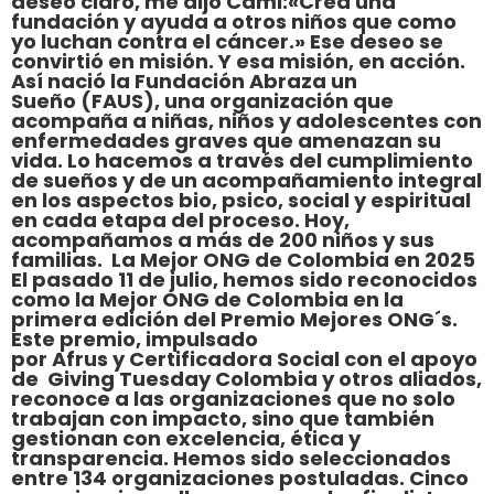
deseo claro, me dijo Cami:«Crea una
fundación y ayuda a otros niños que como
yo luchan contra el cáncer.» Ese deseo se
convirtió en misión. Y esa misión, en acción.
Así nació la Fundación Abraza un
Sueño (FAUS), una organización que
acompaña a niñas, niños y adolescentes con
enfermedades graves que amenazan su
vida. Lo hacemos a través del cumplimiento
de sueños y de un acompañamiento integral
en los aspectos bio, psico, social y espiritual
en cada etapa del proceso. Hoy,
acompañamos a más de 200 niños y sus
familias. La Mejor ONG de Colombia en 2025
El pasado 11 de julio, hemos sido reconocidos
como la Mejor ONG de Colombia en la
primera edición del Premio Mejores ONG´s.
Este premio, impulsado
por Afrus y Certificadora Social con el apoyo
de Giving Tuesday Colombia y otros aliados,
reconoce a las organizaciones que no solo
trabajan con impacto, sino que también
gestionan con excelencia, ética y
transparencia. Hemos sido seleccionados
entre 134 organizaciones postuladas. Cinco