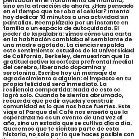
pensaban en el tratamiento de mañana,
sino en la atracción de ahora. ¿Has pensado
en el tiempo que te roba el celular? Intenta
hoy dedicar 10 minutos a una actividad sin
pantallas. Reemplázalo por un instante en
familia o un espacio de autocuidado. El
poder de la palabra: vimos cómo una carta
en la habitación cambiaba el semblante de
una madre agotada. La ciencia respalda
este sentimiento: estudios de la Universidad
de California, Berkeley, demuestran que la
gratitud activa la corteza prefrontal medial
del cerebro, liberando dopamina y
serotonina. Escribe hoy un mensaje de
agradecimiento a alguien; el impacto en tu
propia felicidad será inmediato. La
resiliencia compartida: Nada de esto se
logró solo. Cuando te sientas abrumado,
recuerda que pedir ayuda y construir
comunidad es lo que nos hace fuertes. Este
viaje al Parque del Café nos enseñó que la
esperanza no es un evento de una vez al
año, sino un estado que se cultiva día a día.
Queremos que te sientas parte de esta
historia, no solo por lo que haces posible con