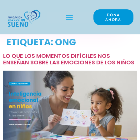
DONA
AHORA
ETIQUETA:
ONG
¿QUÉ HACEMOS?
ELIGE UN SUEÑO
HAZTE PADRINO
LO QUE LOS MOMENTOS DIFÍCILES NOS
ENSEÑAN SOBRE LAS EMOCIONES DE LOS NIÑOS