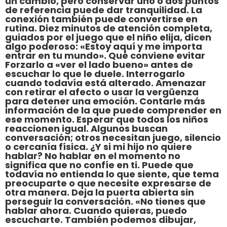
un cambio, pero conservar uno o dos puntos
de referencia puede dar tranquilidad. La
conexión también puede convertirse en
rutina. Diez minutos de atención completa,
guiados por el juego que el niño elija, dicen
algo poderoso: «Estoy aquí y me importa
entrar en tu mundo». Qué conviene evitar
Forzarlo a «ver el lado bueno» antes de
escuchar lo que le duele. Interrogarlo
cuando todavía está alterado. Amenazar
con retirar el afecto o usar la vergüenza
para detener una emoción. Contarle más
información de la que puede comprender en
ese momento. Esperar que todos los niños
reaccionen igual. Algunos buscan
conversación; otros necesitan juego, silencio
o cercanía física. ¿Y si mi hijo no quiere
hablar? No hablar en el momento no
significa que no confíe en ti. Puede que
todavía no entienda lo que siente, que tema
preocuparte o que necesite expresarse de
otra manera. Deja la puerta abierta sin
perseguir la conversación. «No tienes que
hablar ahora. Cuando quieras, puedo
escucharte. También podemos dibujar,