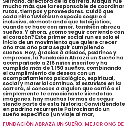
Serrano, directora de la carrera. Maquis fue
mucho más que la responsable de coordinar
rutas, tiempos y proveedores. Cuidó que
cada niño tuviera un espacio seguro e
inclusivo, demostrando que la logística,
cuando se hace con amor, también abraza
sueños. Y ahora, ¿cómo seguir corriendo con
el corazón? Este primer social run es solo el
inicio de un movimiento que quiere crecer
año tras año para seguir cumpliendo
sueños. Hoy, gracias a aliados, padrinos y
empresas, la Fundación Abraza un Sueño ha
acompañado a 218 niños inscritos y ha
cumplido más de 1.150 sueños, combinando
el cumplimiento de deseos con un
acompañamiento psicológico, espiritual,
social y material continuo. Si estuviste en la
carrera, si conoces a alguien que corrió o si
simplemente te emocionaste viendo las
imágenes, hay muchas formas de seguir
siendo parte de esta historia: Convirtiéndote
en padrino recurrente Patrocinando un
sueño específico (un viaje al mar,
FUNDACIÓN ABRAZA UN SUEÑO, MEJOR ONG DE